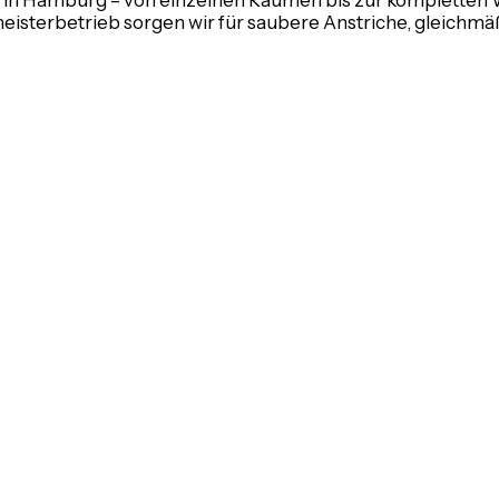
in Hamburg – von einzelnen Räumen bis zur kompletten 
eisterbetrieb sorgen wir für saubere Anstriche, gleichm