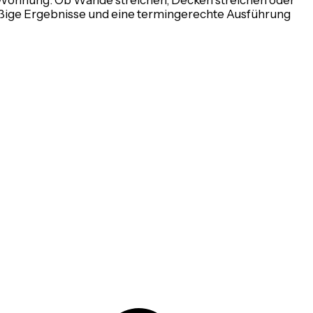
Wohnung. Ob Wände streichen, Decken streichen oder
äßige Ergebnisse und eine termingerechte Ausführung